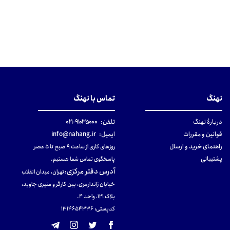
نهنگ
تماس با نهنگ
دربارهٔ نهنگ
تلفن:
۹۱۰۳۵۰۰۰-۰۲۱
قوانین و مقررات
ایمیل:
info@nahang.ir
راهنمای خرید و ارسال
روزهای کاری از ساعت ۹ صبح تا ۵ عصر
پشتیبانی
پاسخگوی تماس شما هستیم.
آدرس دفتر مرکزی
:
تهران، میدان انقلاب
خیابان ژاندارمری، بین کارگر و منیری جاوید،
پلاک 121، واحد ۴.
کدپستی: 131465433۶