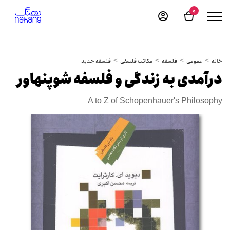
0
خانه
عمومی
فلسفه
مکاتب فلسفی
فلسفه جدید
درآمدی به زندگی و فلسفه شوپنهاور
A to Z of Schopenhauer's Philosophy