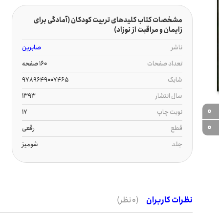
مشخصات کتاب کلیدهای تربیت کودکان (آم‍ادگ‍ی‌ ب‍رای‌
زای‍م‍ان‌ و م‍راق‍ب‍ت‌ از ن‍وزاد)
ناشر
صابرین
تعداد صفحات
160 صفحه
شابک
9789649007465
سال انتشار
1393
0
نوبت چاپ
17
0
قطع
رقعی
جلد
شومیز
نظرات کاربران
(0 نظر)