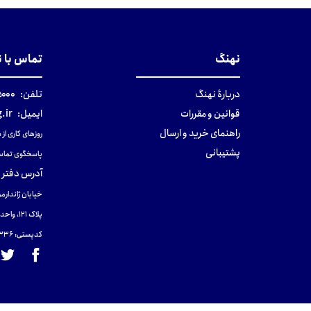
تومان
تومان
نهنگ
تماس با 
دربارهٔ نهنگ
تلفن:
۰-۰۲۱
قوانین و مقررات
ایمیل:
.ir
راهنمای خرید و ارسال
روزهای کاری از ساعت ۹ صب
پشتیبانی
پاسخگوی تماس
آدرس دفتر 
خیابان ژاندارمر
پلاک 121، واحد ۴.
کدپستی: 131465433۶