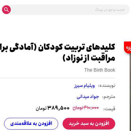
کلیدهای تربیت کودکان (آم‍ادگ‍ی‌ ب‍رای‌ 
م‍راق‍ب‍ت‌ از ن‍وزاد)
The Birth Book
نويسنده:
ویلیام سیرز
مترجم:
جواد میدانی
410,000
تومان
389,500
تومان
قیمت:
افزودن به سبد خرید
افزودن به علاقه‌مندی