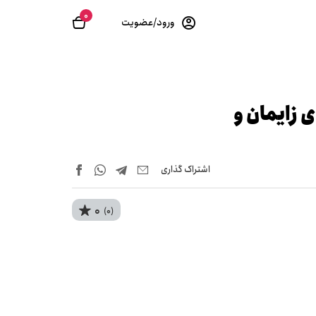
0
ورود/عضویت
زای‍م‍ان‌ و
اشتراک‌ گذاری
0
(0)