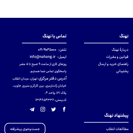
نهنگ
تماس با نهنگ
دربارهٔ نهنگ
تلفن:
۹۱۰۳۵۰۰۰-۰۲۱
قوانین و مقررات
ایمیل:
info@nahang.ir
راهنمای خرید و ارسال
روزهای کاری از ساعت ۹ صبح تا ۵ عصر
پشتیبانی
پاسخگوی تماس شما هستیم.
آدرس دفتر مرکزی
:
تهران، میدان انقلاب
خیابان ژاندارمری، بین کارگر و منیری جاوید،
پلاک 121، واحد ۴.
کدپستی: 131465433۶
پیشنهاد نهنگ
جست‌وجوی پیشرفته
مطالعات انقلاب