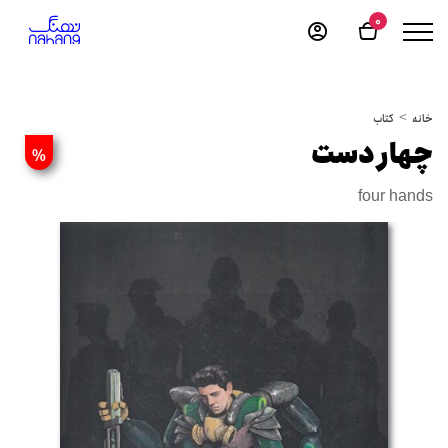
0
خانه
کتاب
چهار دست
%
four hands