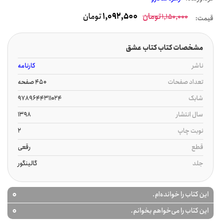
تومان
1,092,500
تومان
1,150,000
قیمت:
مشخصات کتاب کتاب عشق
ناشر
کارنامه
تعداد صفحات
450 صفحه
شابک
9789644311024
سال انتشار
1398
نوبت چاپ
2
قطع
رقعی
جلد
گالینگور
0
این کتاب را خوانده‌ام.
0
این کتاب را می‌خواهم بخوانم.