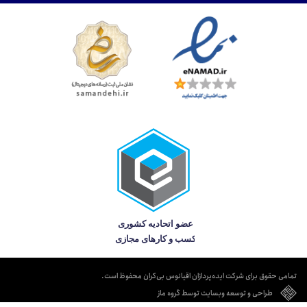
تمامی حقوق برای شرکت ایده‌پردازان اقیانوس بی‌کران محفوظ است.
طراحی و توسعه وبسایت توسط گروه ماز