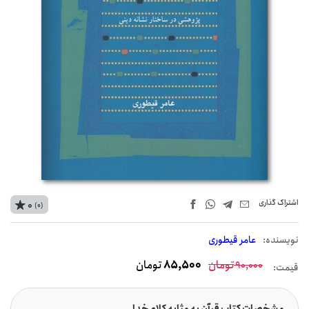
اشتراک‌ گذاری
0
(0)
نويسنده:
عامر قیطوری
تومان
85,500
تومان
90,000
قیمت: