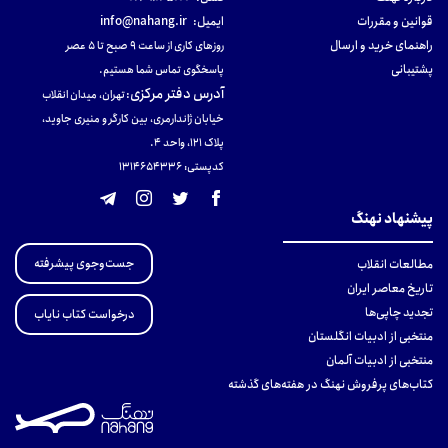
قوانین و مقررات
ایمیل:
info@nahang.ir
راهنمای خرید و ارسال
روزهای کاری از ساعت ۹ صبح تا ۵ عصر
پشتیبانی
پاسخگوی تماس شما هستیم.
آدرس دفتر مرکزی
:
تهران، میدان انقلاب
خیابان ژاندارمری، بین کارگر و منیری جاوید،
پلاک 121، واحد ۴.
کدپستی: 131465433۶
پیشنهاد نهنگ
جست‌وجوی پیشرفته
مطالعات انقلاب
تاریخ معاصر ایران
تجدید چاپی‌ها
درخواست کتاب نایاب
منتخبی از ادبیات انگلستان
منتخبی از ادبیات آلمان
کتاب‌های پرفروش نهنگ در هفته‌های گذشته