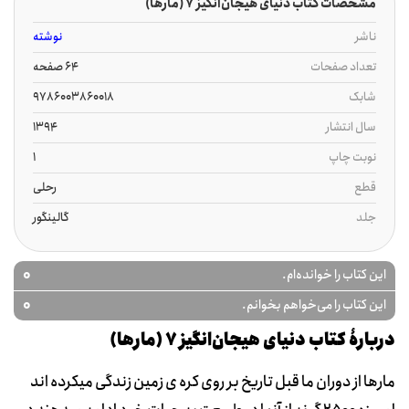
مشخصات کتاب دنیای هیجان‌انگیز 7 (مارها)
ناشر
نوشته
تعداد صفحات
64 صفحه
شابک
9786003860018
سال انتشار
1394
نوبت چاپ
1
قطع
رحلی
جلد
گالینگور
0
این کتاب را خوانده‌ام.
0
این کتاب را می‌خواهم بخوانم.
دربارۀ کتاب دنیای هیجان‌انگیز 7 (مارها)
مارها از دوران ما قبل تاریخ بر روی کره ی زمین زندگی میکرده اند