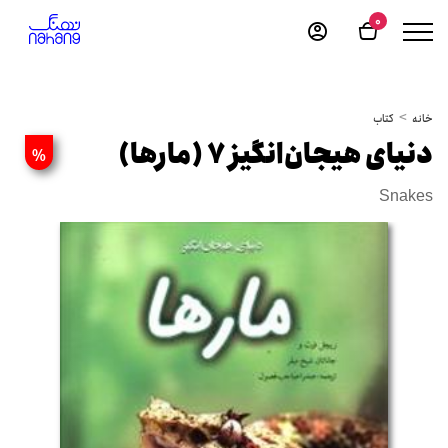
0
خانه
کتاب
دنیای هیجان‌انگیز 7 (مارها)
%
Snakes