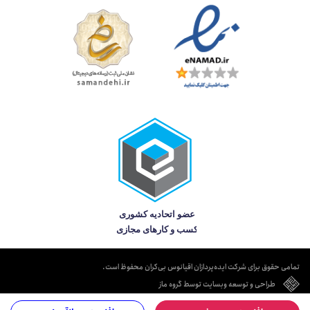
تمامی حقوق برای شرکت ایده‌پردازان اقیانوس بی‌کران محفوظ است.
طراحی و توسعه وبسایت توسط گروه ماز