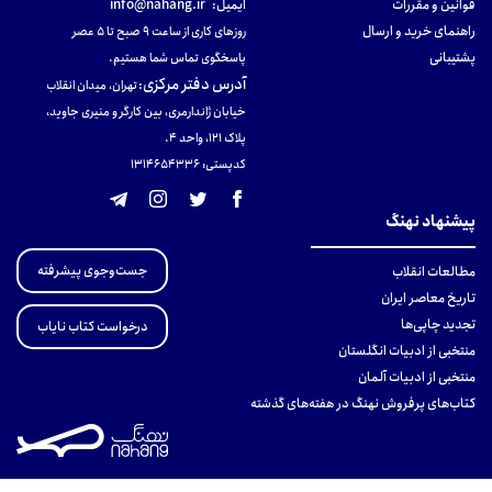
قوانین و مقررات
ایمیل:
info@nahang.ir
راهنمای خرید و ارسال
روزهای کاری از ساعت ۹ صبح تا ۵ عصر
پشتیبانی
پاسخگوی تماس شما هستیم.
آدرس دفتر مرکزی
:
تهران، میدان انقلاب
خیابان ژاندارمری، بین کارگر و منیری جاوید،
پلاک 121، واحد ۴.
کدپستی: 131465433۶
پیشنهاد نهنگ
جست‌وجوی پیشرفته
مطالعات انقلاب
تاریخ معاصر ایران
تجدید چاپی‌ها
درخواست کتاب نایاب
منتخبی از ادبیات انگلستان
منتخبی از ادبیات آلمان
کتاب‌های پرفروش نهنگ در هفته‌های گذشته