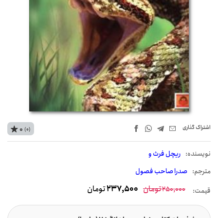
اشتراک‌ گذاری
0
(0)
نويسنده:
ریچل فرث و
مترجم:
صدرا صاحب فصول
تومان
237,500
تومان
250,000
قیمت: