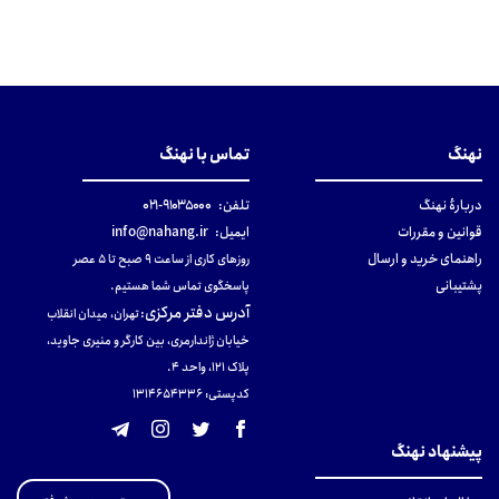
نهنگ
تماس با نهنگ
دربارهٔ نهنگ
تلفن:
۹۱۰۳۵۰۰۰-۰۲۱
قوانین و مقررات
ایمیل:
info@nahang.ir
راهنمای خرید و ارسال
روزهای کاری از ساعت ۹ صبح تا ۵ عصر
پشتیبانی
پاسخگوی تماس شما هستیم.
آدرس دفتر مرکزی
:
تهران، میدان انقلاب
خیابان ژاندارمری، بین کارگر و منیری جاوید،
پلاک 121، واحد ۴.
کدپستی: 131465433۶
پیشنهاد نهنگ