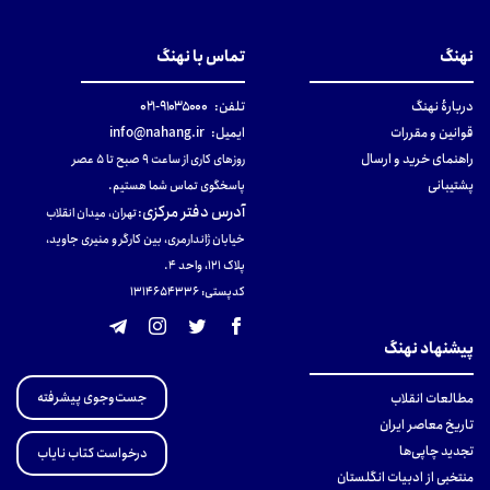
نهنگ
تماس با نهنگ
دربارهٔ نهنگ
تلفن:
۹۱۰۳۵۰۰۰-۰۲۱
قوانین و مقررات
ایمیل:
info@nahang.ir
راهنمای خرید و ارسال
روزهای کاری از ساعت ۹ صبح تا ۵ عصر
پشتیبانی
پاسخگوی تماس شما هستیم.
آدرس دفتر مرکزی
:
تهران، میدان انقلاب
خیابان ژاندارمری، بین کارگر و منیری جاوید،
پلاک 121، واحد ۴.
کدپستی: 131465433۶
پیشنهاد نهنگ
جست‌وجوی پیشرفته
مطالعات انقلاب
تاریخ معاصر ایران
تجدید چاپی‌ها
درخواست کتاب نایاب
منتخبی از ادبیات انگلستان