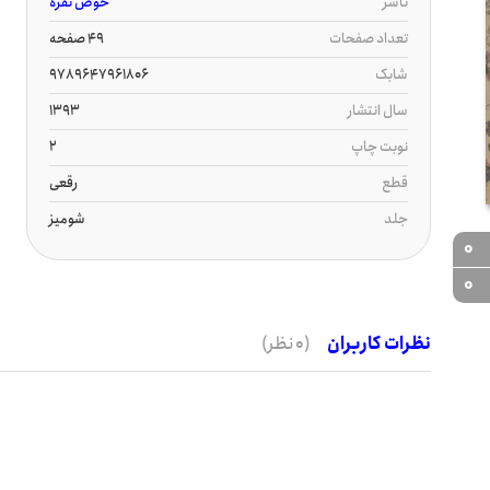
ناشر
حوض نقره
تعداد صفحات
49 صفحه
شابک
9789647961806
سال انتشار
1393
نوبت چاپ
2
قطع
رقعی
جلد
شومیز
0
0
نظرات کاربران
(0 نظر)