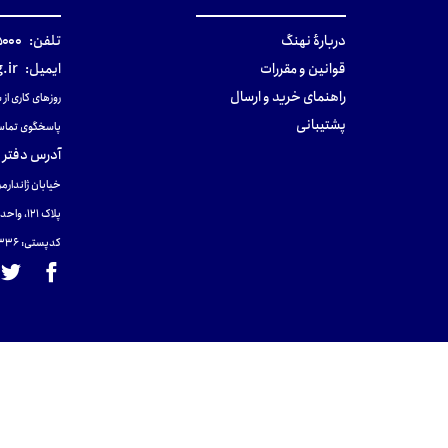
دربارهٔ نهنگ
تلفن:
۰-۰۲۱
قوانین و مقررات
ایمیل:
.ir
راهنمای خرید و ارسال
روزهای کاری از ساعت ۹ صب
پشتیبانی
پاسخگوی تماس
آدرس دفتر 
خیابان ژاندارمر
پلاک 121، واحد ۴.
کدپستی: 131465433۶