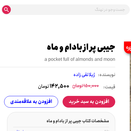
جیبی پر از بادام و ماه
a pocket full of almonds and moon
نويسنده:
ژیلا تقی زاده
150,000
تومان
142,500
تومان
قیمت:
افزودن به سبد خرید
افزودن به علاقه‌مندی
مشخصات کتاب جیبی پر از بادام و ماه