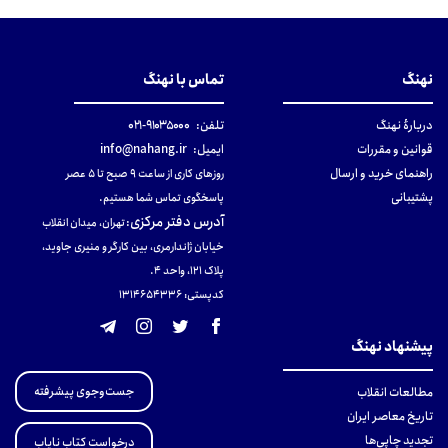
نهنگ
تماس با نهنگ
دربارهٔ نهنگ
تلفن:
۹۱۰۳۵۰۰۰-۰۲۱
قوانین و مقررات
ایمیل:
info@nahang.ir
راهنمای خرید و ارسال
روزهای کاری از ساعت ۹ صبح تا ۵ عصر
پشتیبانی
پاسخگوی تماس شما هستیم.
آدرس دفتر مرکزی
:
تهران، میدان انقلاب
خیابان ژاندارمری، بین کارگر و منیری جاوید،
پلاک 121، واحد ۴.
کدپستی: 131465433۶
پیشنهاد نهنگ
جست‌وجوی پیشرفته
مطالعات انقلاب
تاریخ معاصر ایران
تجدید چاپی‌ها
درخواست کتاب نایاب