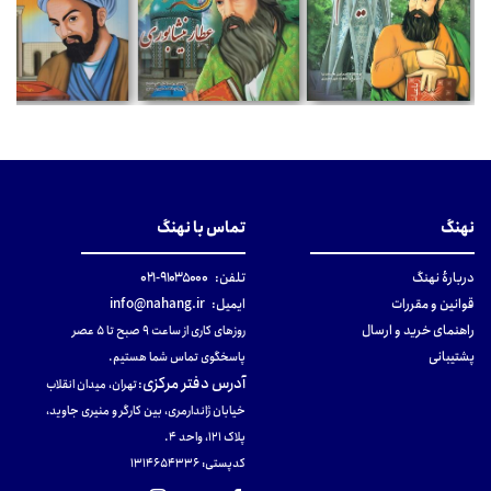
نهنگ
تماس با نهنگ
دربارهٔ نهنگ
تلفن:
۹۱۰۳۵۰۰۰-۰۲۱
قوانین و مقررات
ایمیل:
info@nahang.ir
راهنمای خرید و ارسال
روزهای کاری از ساعت ۹ صبح تا ۵ عصر
پشتیبانی
پاسخگوی تماس شما هستیم.
آدرس دفتر مرکزی
:
تهران، میدان انقلاب
خیابان ژاندارمری، بین کارگر و منیری جاوید،
پلاک 121، واحد ۴.
کدپستی: 131465433۶