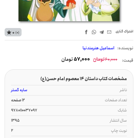
اشتراک‌ گذاری
0
(0)
نويسنده:
اسماعیل هنرمندنیا
تومان
57,000
تومان
60,000
قیمت:
مشخصات کتاب داستان 14 معصوم امام حسن(ع)
ناشر
سایه گستر
تعداد صفحات
12 صفحه
شابک
9780110037097
سال انتشار
1395
نوبت چاپ
2