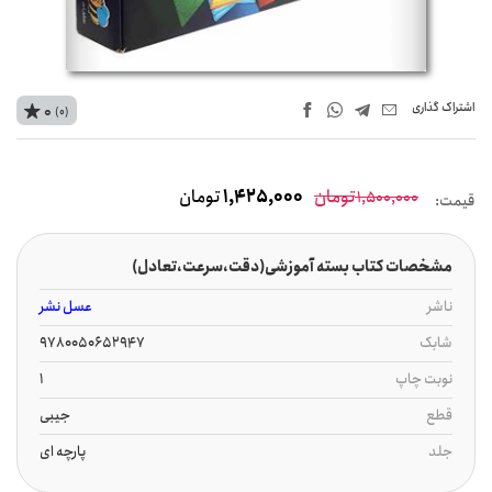
اشتراک‌ گذاری
0
(0)
تومان
1,425,000
تومان
1,500,000
قیمت:
مشخصات کتاب بسته آموزشی(دقت،سرعت،تعادل)
ناشر
عسل نشر
شابک
9780050652947
نوبت چاپ
1
قطع
جیبی
جلد
پارچه ای