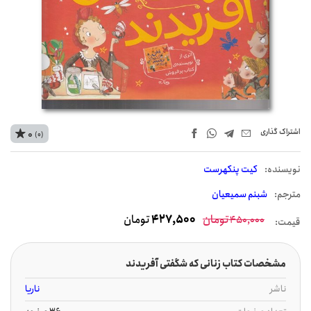
اشتراک‌ گذاری
0
(0)
نويسنده:
کیت پنکهرست
مترجم:
شبنم سمیعیان
تومان
427,500
تومان
450,000
قیمت:
مشخصات کتاب زنانی که شگفتی آفریدند
ناشر
ناریا