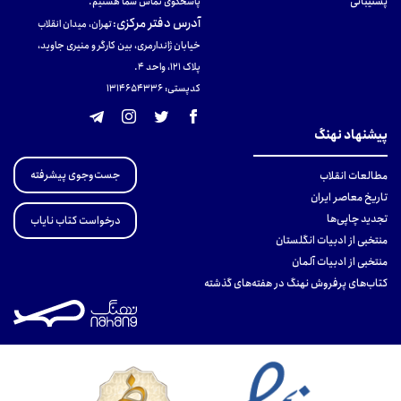
پشتیبانی
پاسخگوی تماس شما هستیم.
آدرس دفتر مرکزی
:
تهران، میدان انقلاب
خیابان ژاندارمری، بین کارگر و منیری جاوید،
پلاک 121، واحد ۴.
کدپستی: 131465433۶
پیشنهاد نهنگ
جست‌وجوی پیشرفته
مطالعات انقلاب
تاریخ معاصر ایران
تجدید چاپی‌ها
درخواست کتاب نایاب
منتخبی از ادبیات انگلستان
منتخبی از ادبیات آلمان
کتاب‌های پرفروش نهنگ در هفته‌های گذشته