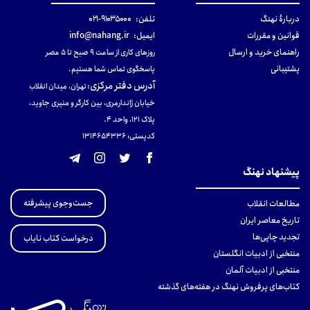
دربارهٔ نهنگ
تلفن:
۹۱۰۳۵۰۰۰-۰۲۱
قوانین و مقررات
ایمیل:
info@nahang.ir
راهنمای خرید و ارسال
روزهای کاری از ساعت ۹ صبح تا ۵ عصر
پشتیبانی
پاسخگوی تماس شما هستیم.
آدرس دفتر مرکزی
:
تهران، میدان انقلاب
خیابان ژاندارمری، بین کارگر و منیری جاوید،
پلاک 121، واحد ۴.
کدپستی: 131465433۶
پیشنهاد نهنگ
جست‌وجوی پیشرفته
مطالعات انقلاب
تاریخ معاصر ایران
تجدید چاپی‌ها
درخواست کتاب نایاب
منتخبی از ادبیات انگلستان
منتخبی از ادبیات آلمان
کتاب‌های پرفروش نهنگ در هفته‌های گذشته