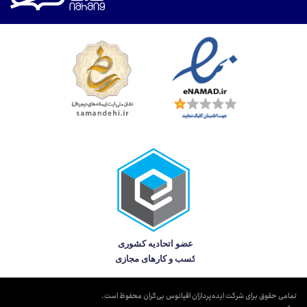
تمامی حقوق برای شرکت ایده‌پردازان اقیانوس بی‌کران محفوظ است.