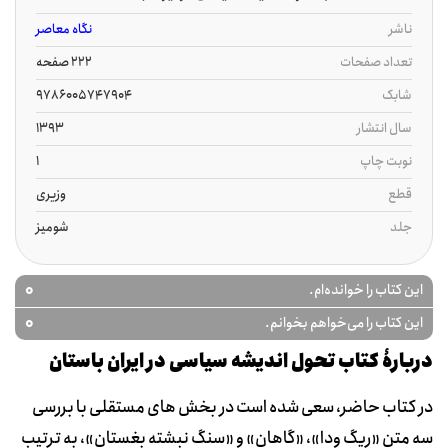
ناشر
نگاه معاصر
تعداد صفحات
222 صفحه
شابک
9786005747904
سال انتشار
1393
نوبت چاپ
1
قطع
وزیری
جلد
شومیز
0
این کتاب را خوانده‌ام.
0
این کتاب را می‌خواهم بخوانم.
دربارۀ کتاب تحول اندیشه سیاسی در ایران باستان
در کتاب حاضر، سعی شده است در بخش های مستقلی با بررسی
سه متن «ریگ ودا»، «گاهان» و «سنگ نبشته بغستان»، به ترتیب