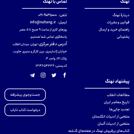
نهنگ
تماس با نهنگ
دربارهٔ نهنگ
تلفن:
۹۱۰۳۵۰۰۰-۰۲۱
قوانین و مقررات
ایمیل:
info@nahang.ir
راهنمای خرید و ارسال
روزهای کاری از ساعت ۹ صبح تا ۵ عصر
پشتیبانی
پاسخگوی تماس شما هستیم.
آدرس دفتر مرکزی
:
تهران، میدان انقلاب
خیابان ژاندارمری، بین کارگر و منیری جاوید،
پلاک 121، واحد ۴.
کدپستی: 131465433۶
پیشنهاد نهنگ
جست‌وجوی پیشرفته
مطالعات انقلاب
تاریخ معاصر ایران
تجدید چاپی‌ها
درخواست کتاب نایاب
منتخبی از ادبیات انگلستان
منتخبی از ادبیات آلمان
کتاب‌های پرفروش نهنگ در هفته‌های گذشته