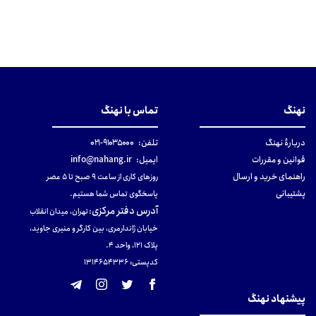
نهنگ
تماس با نهنگ
دربارهٔ نهنگ
تلفن:
۹۱۰۳۵۰۰۰-۰۲۱
قوانین و مقررات
ایمیل:
info@nahang.ir
راهنمای خرید و ارسال
روزهای کاری از ساعت ۹ صبح تا ۵ عصر
پشتیبانی
پاسخگوی تماس شما هستیم.
آدرس دفتر مرکزی
:
تهران، میدان انقلاب
خیابان ژاندارمری، بین کارگر و منیری جاوید،
پلاک 121، واحد ۴.
کدپستی: 131465433۶
پیشنهاد نهنگ