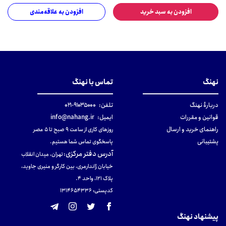
افزودن به سبد خرید
افزودن به علاقه‌مندی
نهنگ
تماس با نهنگ
دربارهٔ نهنگ
تلفن:
۹۱۰۳۵۰۰۰-۰۲۱
قوانین و مقررات
ایمیل:
info@nahang.ir
راهنمای خرید و ارسال
روزهای کاری از ساعت ۹ صبح تا ۵ عصر
پشتیبانی
پاسخگوی تماس شما هستیم.
آدرس دفتر مرکزی
:
تهران، میدان انقلاب
خیابان ژاندارمری، بین کارگر و منیری جاوید،
پلاک 121، واحد ۴.
کدپستی: 131465433۶
پیشنهاد نهنگ