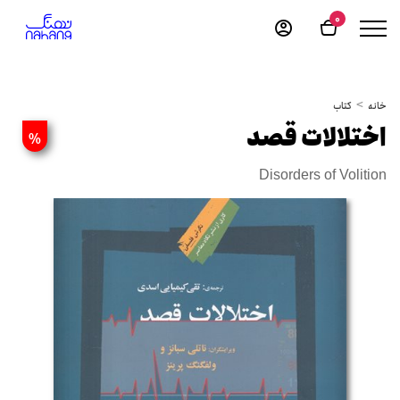
0
خانه
کتاب
اختلالات قصد
%
Disorders of Volition