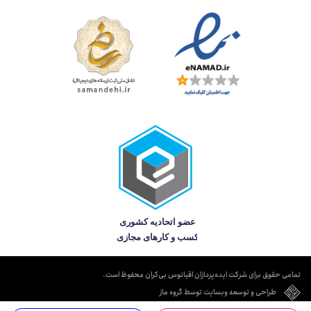
تمامی حقوق برای شرکت ایده‌پردازان اقیانوس بی‌کران محفوظ است.
طراحی و توسعه وبسایت توسط گروه ماز