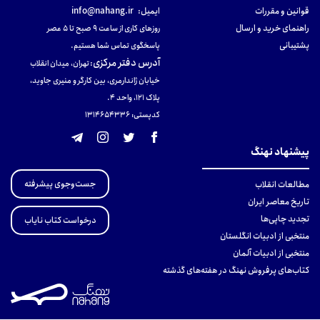
قوانین و مقررات
ایمیل:
info@nahang.ir
راهنمای خرید و ارسال
روزهای کاری از ساعت ۹ صبح تا ۵ عصر
پشتیبانی
پاسخگوی تماس شما هستیم.
آدرس دفتر مرکزی
:
تهران، میدان انقلاب
خیابان ژاندارمری، بین کارگر و منیری جاوید،
پلاک 121، واحد ۴.
کدپستی: 131465433۶
پیشنهاد نهنگ
جست‌وجوی پیشرفته
مطالعات انقلاب
تاریخ معاصر ایران
تجدید چاپی‌ها
درخواست کتاب نایاب
منتخبی از ادبیات انگلستان
منتخبی از ادبیات آلمان
کتاب‌های پرفروش نهنگ در هفته‌های گذشته