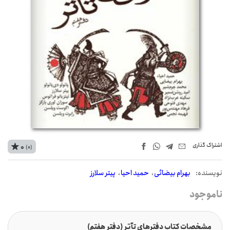
اشتراک‌ گذاری
0
(0)
نويسنده:
بهرام بیضائی
حمید احیا
پیتر سلارز
ناموجود
مشخصات کتاب دفترهای تآتر (دفتر هفتم)