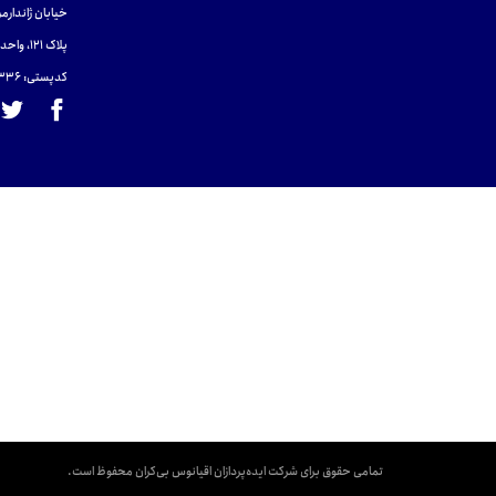
خیابان ژاندارمر
پلاک 121، واحد ۴.
کدپستی: 131465433۶
تمامی حقوق برای شرکت ایده‌پردازان اقیانوس بی‌کران محفوظ است.