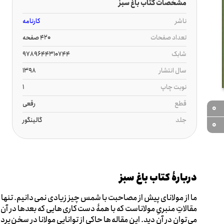
مشخصات کتاب باغ سبز
ناشر
کارنامه
تعداد صفحات
420 صفحه
شابک
9789644310744
سال انتشار
1398
نوبت چاپ
1
قطع
رقعی
0
جلد
گالینگور
0
دربارۀ کتاب باغ سبز
ما از مولانای پیش از مصاحبت با شمس چیز زیادی نمی دانیم. تنها
مقالاتِ منبریِ مولاناست که با همۀ دست کاری هایی که بعدها در آ
می توان در آن دید. این مقاله ها حاکی از تواناییِ مولانا در سخن 