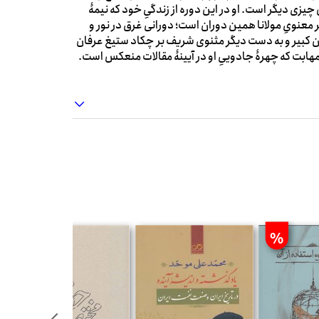
یزی دیگر است. او در این دوره از زندگیِ خود که نیمۀ
 معنویِ مولانا همین دوران است؛ دورانی غرق در نور و
یوان کبیر و به دست دیگر مثنوی شریف بر چکاد ستیغ عرفان
مهابت که چهرۀ جادوییِ او در آیینۀ مقالات منعکس است.
%
%