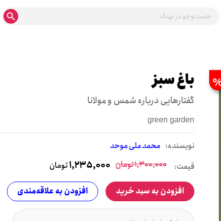
باغ سبز
گفتارهایی درباره شمس و مولانا
green garden
نويسنده:
محمدعلی موحد
1,300,000
تومان
1,235,000
تومان
قیمت:
افزودن به سبد خرید
افزودن به علاقه‌مندی