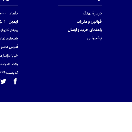
دربارهٔ نهنگ
تلفن:
۰-۰۲۱
قوانین و مقررات
ایمیل:
.ir
راهنمای خرید و ارسال
روزهای کاری از ساعت ۹ صب
پشتیبانی
پاسخگوی تماس
آدرس دفتر 
خیابان ژاندارمر
پلاک 121، واحد ۴.
کدپستی: 131465433۶