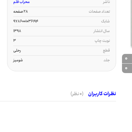
ناشر
محراب قلم
تعداد صفحات
28 صفحه
شابک
9786001036194
سال انتشار
1398
نوبت چاپ
3
قطع
رحلی
0
جلد
شومیز
0
نظرات کاربران
(0 نظر)