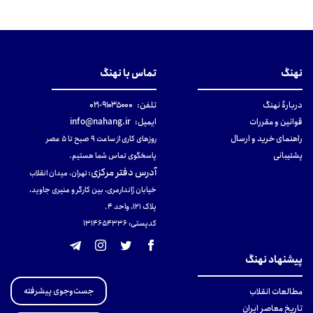
نهنگ
تماس با نهنگ
دربارهٔ نهنگ
تلفن:
۹۱۰۳۵۰۰۰-۰۲۱
قوانین و مقررات
ایمیل:
info@nahang.ir
راهنمای خرید و ارسال
روزهای کاری از ساعت ۹ صبح تا ۵ عصر
پشتیبانی
پاسخگوی تماس شما هستیم.
آدرس دفتر مرکزی
:
تهران، میدان انقلاب
خیابان ژاندارمری، بین کارگر و منیری جاوید،
پلاک 121، واحد ۴.
کدپستی: 131465433۶
پیشنهاد نهنگ
جست‌وجوی پیشرفته
مطالعات انقلاب
تاریخ معاصر ایران