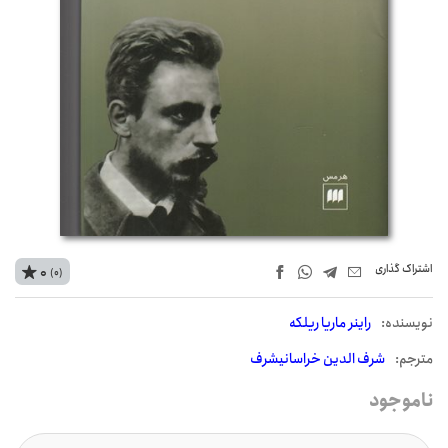
اشتراک‌ گذاری
0
(0)
نويسنده:
راینر ماریا ریلکه
مترجم:
شرف الدین خراسانیشرف
ناموجود