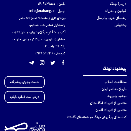
دربارهٔ نهنگ
تلفن:
۹۱۰۳۵۰۰۰-۰۲۱
قوانین و مقررات
ایمیل:
info@nahang.ir
راهنمای خرید و ارسال
روزهای کاری از ساعت ۹ صبح تا ۵ عصر
پشتیبانی
پاسخگوی تماس شما هستیم.
آدرس دفتر مرکزی
:
تهران، میدان انقلاب
خیابان ژاندارمری، بین کارگر و منیری جاوید،
پلاک 121، واحد ۴.
کدپستی: 131465433۶
پیشنهاد نهنگ
جست‌وجوی پیشرفته
مطالعات انقلاب
تاریخ معاصر ایران
تجدید چاپی‌ها
درخواست کتاب نایاب
منتخبی از ادبیات انگلستان
منتخبی از ادبیات آلمان
کتاب‌های پرفروش نهنگ در هفته‌های گذشته