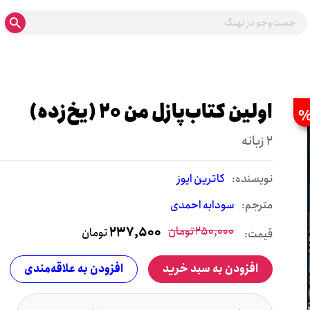
اولین کتاب‌پازل من 20 (یخ‌زده)
2 زبانه
نويسنده:
کاترین ایوز
مترجم:
سودابه احمدی
250,000
تومان
237,500
تومان
قیمت:
افزودن به سبد خرید
افزودن به علاقه‌مندی