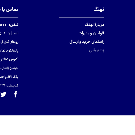
نهنگ
تماس با 
دربارهٔ نهنگ
تلفن:
۰-۰۲۱
قوانین و مقررات
ایمیل:
.ir
راهنمای خرید و ارسال
روزهای کاری از ساعت ۹ صب
پشتیبانی
پاسخگوی تماس
آدرس دفتر 
خیابان ژاندارمر
پلاک 121، واحد ۴.
کدپستی: 131465433۶