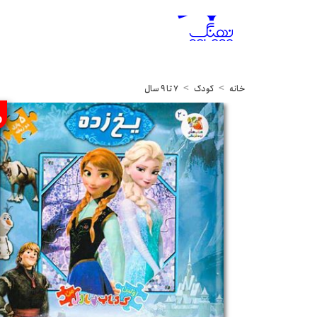
خانه
کودک
7 تا 9 سال
%