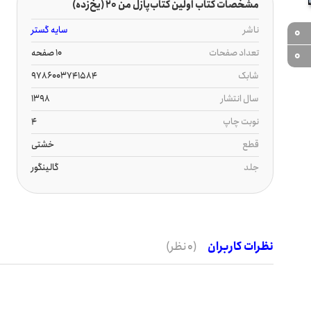
مشخصات کتاب اولین کتاب‌پازل من 20 (یخ‌زده)
ناشر
سایه گستر
0
تعداد صفحات
10 صفحه
0
شابک
9786003741584
سال انتشار
1398
نوبت چاپ
4
قطع
خشتی
جلد
گالینگور
نظرات کاربران
(0 نظر)