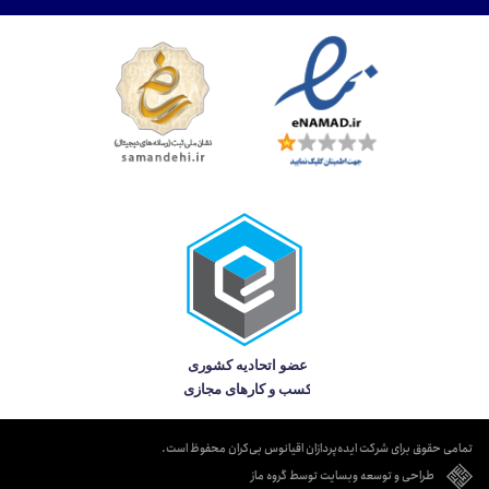
تمامی حقوق برای شرکت ایده‌پردازان اقیانوس بی‌کران محفوظ است.
طراحی و توسعه وبسایت توسط گروه ماز