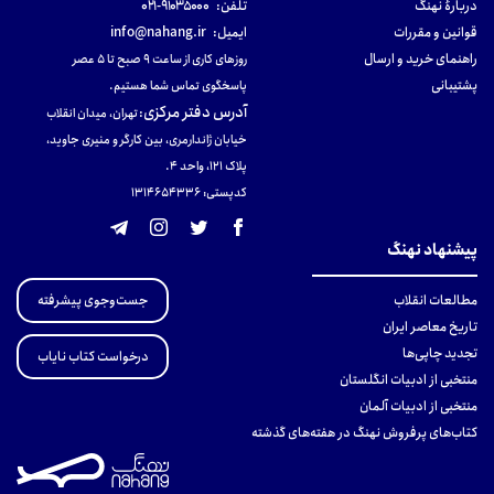
دربارهٔ نهنگ
تلفن:
۹۱۰۳۵۰۰۰-۰۲۱
قوانین و مقررات
ایمیل:
info@nahang.ir
راهنمای خرید و ارسال
روزهای کاری از ساعت ۹ صبح تا ۵ عصر
پشتیبانی
پاسخگوی تماس شما هستیم.
آدرس دفتر مرکزی
:
تهران، میدان انقلاب
خیابان ژاندارمری، بین کارگر و منیری جاوید،
پلاک 121، واحد ۴.
کدپستی: 131465433۶
پیشنهاد نهنگ
جست‌وجوی پیشرفته
مطالعات انقلاب
تاریخ معاصر ایران
تجدید چاپی‌ها
درخواست کتاب نایاب
منتخبی از ادبیات انگلستان
منتخبی از ادبیات آلمان
کتاب‌های پرفروش نهنگ در هفته‌های گذشته