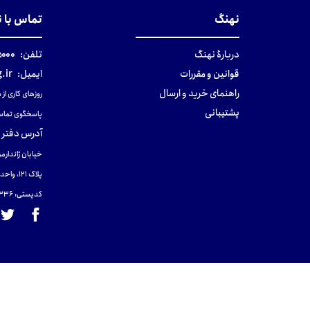
نهنگ
تماس با 
دربارهٔ نهنگ
تلفن:
۰-۰۲۱
قوانین و مقررات
ایمیل:
.ir
راهنمای خرید و ارسال
روزهای کاری از ساعت ۹ صب
پشتیبانی
پاسخگوی تماس
آدرس دفتر 
خیابان ژاندارمر
پلاک 121، واحد ۴.
کدپستی: 131465433۶