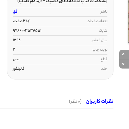
مشخصات کتاب عاشقانه‌های کلاسیک 14 (مادام کاملیا)
ناشر
افق
تعداد صفحات
384 صفحه
شابک
9786003534551
سال انتشار
1398
نوبت چاپ
2
0
قطع
سایر
0
جلد
گالینگور
نظرات کاربران
(0 نظر)