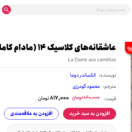
عاشقانه‌های کلاسیک 14 (مادام کاملیا)
La Dame aux camélias
نويسنده:
الکساندر دوما
مترجم:
محمود گودرزی
860,000
تومان
817,000
تومان
قیمت:
افزودن به سبد خرید
افزودن به علاقه‌مندی