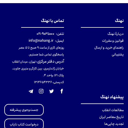
نهنگ
تماس با نهنگ
دربارهٔ نهنگ
تلفن:
۹۱۰۳۵۰۰۰-۰۲۱
قوانین و مقررات
ایمیل:
info@nahang.ir
راهنمای خرید و ارسال
روزهای کاری از ساعت ۹ صبح تا ۵ عصر
پشتیبانی
پاسخگوی تماس شما هستیم.
آدرس دفتر مرکزی
:
تهران، میدان انقلاب
خیابان ژاندارمری، بین کارگر و منیری جاوید،
پلاک 121، واحد ۴.
کدپستی: 131465433۶
پیشنهاد نهنگ
جست‌وجوی پیشرفته
مطالعات انقلاب
تاریخ معاصر ایران
تجدید چاپی‌ها
درخواست کتاب نایاب