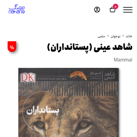
0
خانه
نوجوان
علمی
شاهد عینی (پستانداران)
%
Mammal