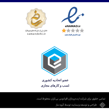
تمامی حقوق برای شرکت ایده‌پردازان اقیانوس بی‌کران محفوظ است.
طراحی و توسعه وبسایت توسط گروه ماز