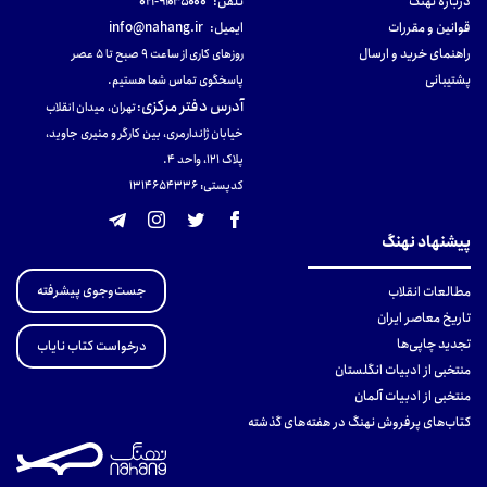
دربارهٔ نهنگ
تلفن:
۹۱۰۳۵۰۰۰-۰۲۱
قوانین و مقررات
ایمیل:
info@nahang.ir
راهنمای خرید و ارسال
روزهای کاری از ساعت ۹ صبح تا ۵ عصر
پشتیبانی
پاسخگوی تماس شما هستیم.
آدرس دفتر مرکزی
:
تهران، میدان انقلاب
خیابان ژاندارمری، بین کارگر و منیری جاوید،
پلاک 121، واحد ۴.
کدپستی: 131465433۶
پیشنهاد نهنگ
جست‌وجوی پیشرفته
مطالعات انقلاب
تاریخ معاصر ایران
تجدید چاپی‌ها
درخواست کتاب نایاب
منتخبی از ادبیات انگلستان
منتخبی از ادبیات آلمان
کتاب‌های پرفروش نهنگ در هفته‌های گذشته