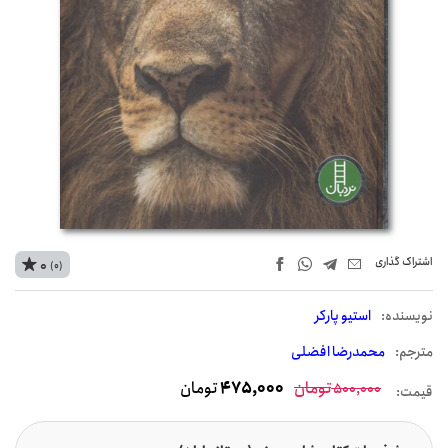
اشتراک‌ گذاری
0
(0)
نويسنده:
استیو پارکر
مترجم:
محمدرضا افضلی
تومان
475,000
تومان
500,000
قیمت: