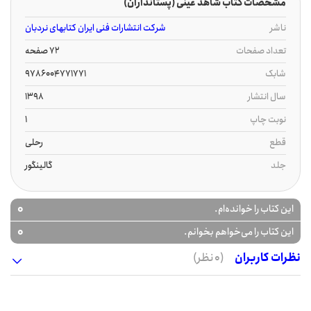
مشخصات کتاب شاهد عینی (پستانداران)
ناشر
شرکت انتشارات فنی ایران کتابهای نردبان
تعداد صفحات
72 صفحه
شابک
9786004771771
سال انتشار
1398
نوبت چاپ
1
قطع
رحلی
جلد
گالینگور
0
این کتاب را خوانده‌ام.
0
این کتاب را می‌خواهم بخوانم.
نظرات کاربران
(0 نظر)