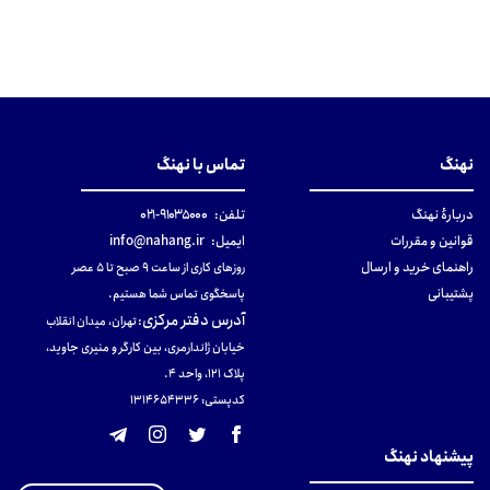
نهنگ
تماس با نهنگ
دربارهٔ نهنگ
تلفن:
۹۱۰۳۵۰۰۰-۰۲۱
قوانین و مقررات
ایمیل:
info@nahang.ir
راهنمای خرید و ارسال
روزهای کاری از ساعت ۹ صبح تا ۵ عصر
پشتیبانی
پاسخگوی تماس شما هستیم.
آدرس دفتر مرکزی
:
تهران، میدان انقلاب
خیابان ژاندارمری، بین کارگر و منیری جاوید،
پلاک 121، واحد ۴.
کدپستی: 131465433۶
پیشنهاد نهنگ