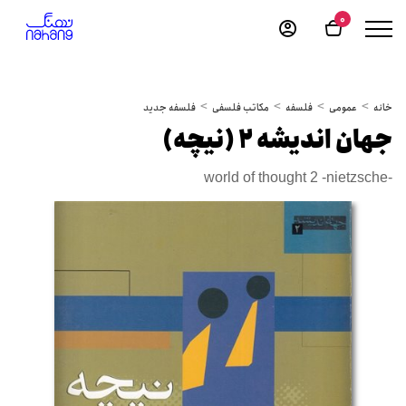
0
خانه
عمومی
فلسفه
مکاتب فلسفی
فلسفه جدید
جهان اندیشه 2 (نیچه)
world of thought 2 -nietzsche-