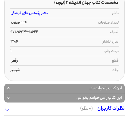
مشخصات کتاب جهان اندیشه 2 (نیچه)
ناشر
دفتر پژوهش های فرهنگی
تعداد صفحات
224 صفحه
شابک
9789643790622
سال انتشار
1384
نوبت چاپ
1
قطع
رقعی
جلد
شومیز
0
این کتاب را خوانده‌ام.
0
این کتاب را می‌خواهم بخوانم.
نظرات کاربران
(0 نظر)