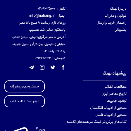
دربارهٔ نهنگ
تلفن:
۹۱۰۳۵۰۰۰-۰۲۱
قوانین و مقررات
ایمیل:
info@nahang.ir
راهنمای خرید و ارسال
روزهای کاری از ساعت ۹ صبح تا ۵ عصر
پشتیبانی
پاسخگوی تماس شما هستیم.
آدرس دفتر مرکزی
:
تهران، میدان انقلاب
خیابان ژاندارمری، بین کارگر و منیری جاوید،
پلاک 121، واحد ۴.
کدپستی: 131465433۶
پیشنهاد نهنگ
جست‌وجوی پیشرفته
مطالعات انقلاب
تاریخ معاصر ایران
تجدید چاپی‌ها
درخواست کتاب نایاب
منتخبی از ادبیات انگلستان
منتخبی از ادبیات آلمان
کتاب‌های پرفروش نهنگ در هفته‌های گذشته