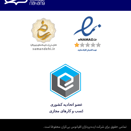
تمامی حقوق برای شرکت ایده‌پردازان اقیانوس بی‌کران محفوظ است.