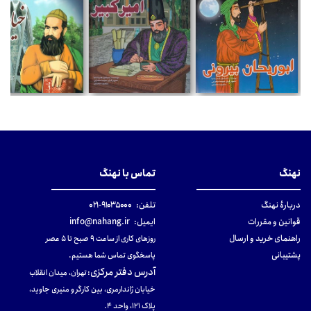
نهنگ
تماس با نهنگ
دربارهٔ نهنگ
تلفن:
۹۱۰۳۵۰۰۰-۰۲۱
قوانین و مقررات
ایمیل:
info@nahang.ir
راهنمای خرید و ارسال
روزهای کاری از ساعت ۹ صبح تا ۵ عصر
پشتیبانی
پاسخگوی تماس شما هستیم.
آدرس دفتر مرکزی
:
تهران، میدان انقلاب
خیابان ژاندارمری، بین کارگر و منیری جاوید،
پلاک 121، واحد ۴.