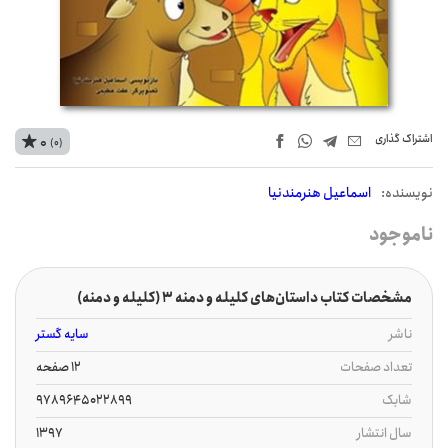
اشتراک‌ گذاری
0
(0)
نويسنده:
اسماعیل هنرمندنیا
ناموجود
مشخصات کتاب داستان‌های کلیله و دمنه 3 (کلیله و دمنه)
ناشر
سایه گستر
تعداد صفحات
12 صفحه
شابک
9789645022899
سال انتشار
1397