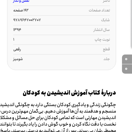
ناشر
نقش و نگار
تعداد صفحات
192 صفحه
شابک
9789647002707
سال انتشار
1394
نوبت چاپ
1
قطع
رقعی
0
جلد
شومیز
0
دربارۀ کتاب آموزش اندیشیدن به کودکان
چگونگی زندگی و یادگیری کودکان بستگی دارد به چگونگی اندیشیدن آ
منسجم و هدفمند به آن‌ها آموزش دهیم. بی‌گمان مهم‌ترین درس برای 
اندیشیدن مهارتی است که تمامی کودکان برای حل مسائل و مشکلات رو
نخست با دقت نگاه کردن و خوب گوش دادن را یاد بگیرند تا بتوانند
محیطی‌شان پی ببرند. پس از آن می‌توانید به درستی بپرسند، پاسخ‌ها ر