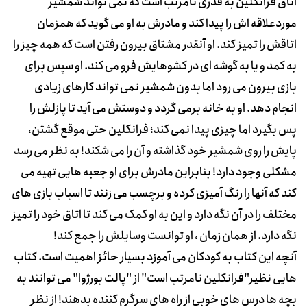
اتاق فرانکلین به قدری نامرتب است که نمی تواند شمشیر
موردعلاقه اش را پیدا کند و مادرش به او می گوید که همزمان
اتاقش را تمیز کند. او آنقدر مشتاق بیرون رفتن است که همه چیز را
به کمد و یا به گوشه ای در کشوهایش فرو می کند. او سپس برای
بازی بیرون می رود اما بدون شمشیر نمی تواند کارهای زیادی
انجام دهد. او به خانه برمی گردد و دوستش می آید تا پازلش را
پس بگیرد اما چیزی پیدا نمی کند؛ فرانکلین حتی موقع گشتن،
پایش را روی شمشیر خود گذاشته و آن را می شکند! به نظر می رسد
مشکلی وجود دارد! بنابراین مادرش برای او جعبه هایی تهیه می
کند که آنها را رنگ آمیزی کرده و برچسب می زنند تا اسباب بازی های
مختلف را در آن نگه دارد و این به او کمک می کند تا اتاق خود را تمیز
نگه دارد. از همان زمان ، او توانست وسایلش را جمع کند!
آنچه این کتاب به کودکان می آموزد بسیار حائز اهمیت است. کتاب
هایی نظیر"فرانکلین نامرتب است" از "پالت بورژوا" می توانند به
بچه ها درس های خوبی از راه های سرگرم کننده بدهند! از نظر