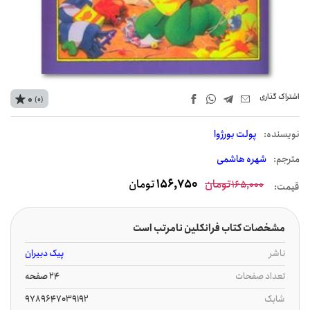
اشتراک‌ گذاری
0
(0)
نويسنده:
پولت بورژوا
مترجم:
شهره هاشمی
تومان
156,750
تومان
165,000
قیمت:
مشخصات کتاب ف‍ران‍ک‍ل‍ی‍ن‌ ن‍ام‍رت‍ب‌ اس‍ت‌
ناشر
پیک دبیران
تعداد صفحات
24 صفحه
شابک
9789647039192