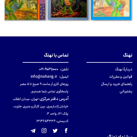
نهنگ
تماس با نهنگ
دربارهٔ نهنگ
تلفن:
۹۱۰۳۵۰۰۰-۰۲۱
قوانین و مقررات
ایمیل:
info@nahang.ir
راهنمای خرید و ارسال
روزهای کاری از ساعت ۹ صبح تا ۵ عصر
پشتیبانی
پاسخگوی تماس شما هستیم.
آدرس دفتر مرکزی
:
تهران، میدان انقلاب
خیابان ژاندارمری، بین کارگر و منیری جاوید،
پلاک 121، واحد ۴.
کدپستی: 131465433۶