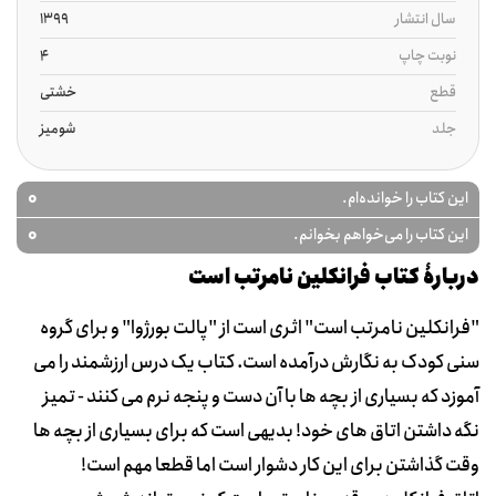
سال انتشار
1399
نوبت چاپ
4
قطع
خشتی
جلد
شومیز
0
این کتاب را خوانده‌ام.
0
این کتاب را می‌خواهم بخوانم.
دربارۀ کتاب ف‍ران‍ک‍ل‍ی‍ن‌ ن‍ام‍رت‍ب‌ اس‍ت‌
"فرانکلین نامرتب است" اثری است از "پالت بورژوا" و برای گروه
سنی کودک به نگارش درآمده است. کتاب یک درس ارزشمند را می
آموزد که بسیاری از بچه ها با آن دست و پنجه نرم می کنند - تمیز
نگه داشتن اتاق های خود! بدیهی است که برای بسیاری از بچه ها
وقت گذاشتن برای این کار دشوار است اما قطعا مهم است!