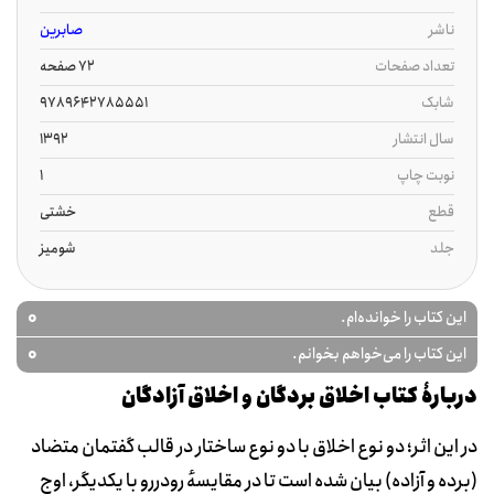
ناشر
صابرین
تعداد صفحات
72 صفحه
شابک
9789642785551
سال انتشار
1392
نوبت چاپ
1
قطع
خشتی
جلد
شومیز
0
این کتاب را خوانده‌ام.
0
این کتاب را می‌خواهم بخوانم.
دربارۀ کتاب اخلاق بردگان و اخلاق آزادگان
در این اثر؛ دو نوع اخلاق با دو نوع ساختار در قالب گفتمان متضاد
(برده و آزاده) بیان شده است تا در مقایسهٔ رودررو با یکدیگر، اوج