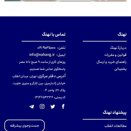
نهنگ
تماس با نهنگ
دربارهٔ نهنگ
تلفن:
۹۱۰۳۵۰۰۰-۰۲۱
قوانین و مقررات
ایمیل:
info@nahang.ir
راهنمای خرید و ارسال
روزهای کاری از ساعت ۹ صبح تا ۵ عصر
پشتیبانی
پاسخگوی تماس شما هستیم.
آدرس دفتر مرکزی
:
تهران، میدان انقلاب
خیابان ژاندارمری، بین کارگر و منیری جاوید،
پلاک 121، واحد ۴.
کدپستی: 131465433۶
پیشنهاد نهنگ
جست‌وجوی پیشرفته
مطالعات انقلاب