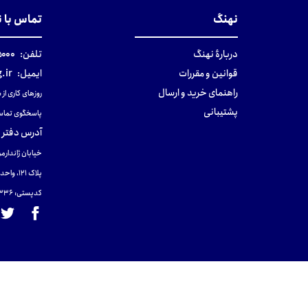
نهنگ
تماس با 
دربارهٔ نهنگ
تلفن:
۰-۰۲۱
قوانین و مقررات
ایمیل:
.ir
راهنمای خرید و ارسال
روزهای کاری از ساعت ۹ صب
پشتیبانی
پاسخگوی تماس
آدرس دفتر 
خیابان ژاندارمر
پلاک 121، واحد ۴.
کدپستی: 131465433۶