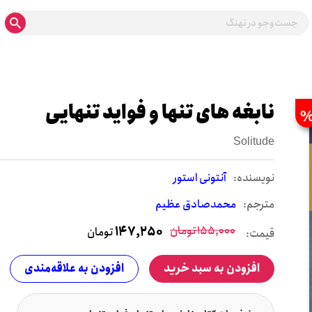
نابغه های تنها و فواید تنهایی
Solitude
نويسنده:
آنتونی استور
مترجم:
محمدصادق عظیم
155,000
تومان
147,250
تومان
قیمت:
افزودن به سبد خرید
افزودن به علاقه‌مندی