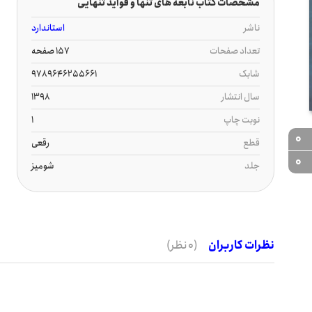
مشخصات کتاب نابغه های تنها و فواید تنهایی
ناشر
استاندارد
تعداد صفحات
157 صفحه
شابک
9789646255661
سال انتشار
1398
نوبت چاپ
1
0
قطع
رقعی
0
جلد
شومیز
نظرات کاربران
(0 نظر)