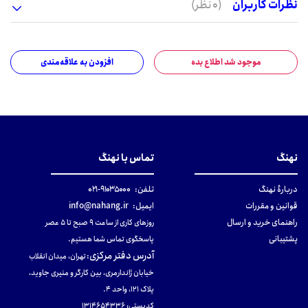
نظرات کاربران
(0 نظر)
موجود شد اطلاع بده
افزودن به علاقه‌مندی
نهنگ
تماس با نهنگ
دربارهٔ نهنگ
تلفن:
۹۱۰۳۵۰۰۰-۰۲۱
قوانین و مقررات
ایمیل:
info@nahang.ir
راهنمای خرید و ارسال
روزهای کاری از ساعت ۹ صبح تا ۵ عصر
پشتیبانی
پاسخگوی تماس شما هستیم.
آدرس دفتر مرکزی
:
تهران، میدان انقلاب
خیابان ژاندارمری، بین کارگر و منیری جاوید،
پلاک 121، واحد ۴.
کدپستی: 131465433۶