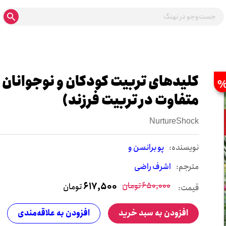
کلیدهای تربیت کودکان و نوجوانان
متفاوت در تربیت فرزند)
NurtureShock
نويسنده:
پو برانسن و
مترجم:
اشرف راضی
650,000
تومان
617,500
تومان
قیمت:
افزودن به سبد خرید
افزودن به علاقه‌مندی