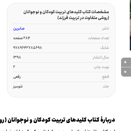
مشخصات کتاب کلیدهای تربیت کودکان و نوجوانان
(روشی متفاوت در تربیت فرزند)
ناشر
صابرین
تعداد صفحات
284 صفحه
شابک
9789642785698
سال انتشار
1398
0
نوبت چاپ
2
0
قطع
رقعی
جلد
شومیز
دربارۀ کتاب کلیدهای تربیت کودکان و نوجوانان (رو