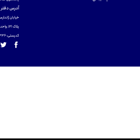
آدرس دفتر 
خیابان ژاندارمر
پلاک 121، واحد ۴.
کدپستی: 131465433۶