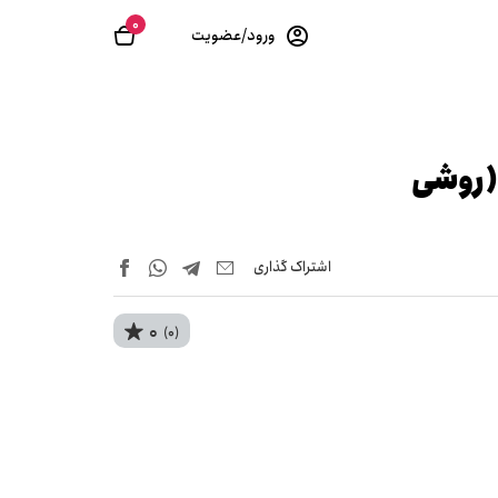
0
ورود/عضویت
 (روشی
اشتراک‌ گذاری
0
(0)