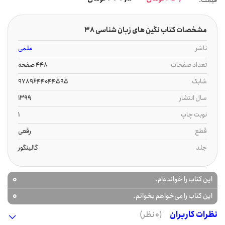
قیمت:
مشخصات کتاب نگین های زبان شناسی 38
ناشر
علمی
تعداد صفحات
448 صفحه
شابک
9789644044595
سال انتشار
1399
نوبت چاپ
1
قطع
رقعی
جلد
گالینگور
0
این کتاب را خوانده‌ام.
0
این کتاب را می‌خواهم بخوانم.
نظرات کاربران
(0 نظر)