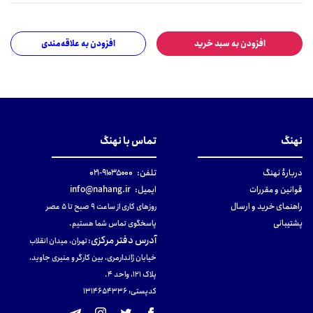
افزودن به سبد خرید
افزودن به علاقه‌مندی
نهنگ
تماس با نهنگ
دربارهٔ نهنگ
تلفن:
۹۱۰۳۵۰۰۰-۰۲۱
قوانین و مقررات
ایمیل:
info@nahang.ir
راهنمای خرید و ارسال
روزهای کاری از ساعت ۹ صبح تا ۵ عصر
پشتیبانی
پاسخگوی تماس شما هستیم.
آدرس دفتر مرکزی
:
تهران، میدان انقلاب
خیابان ژاندارمری، بین کارگر و منیری جاوید،
پلاک 121، واحد ۴.
کدپستی: 131465433۶