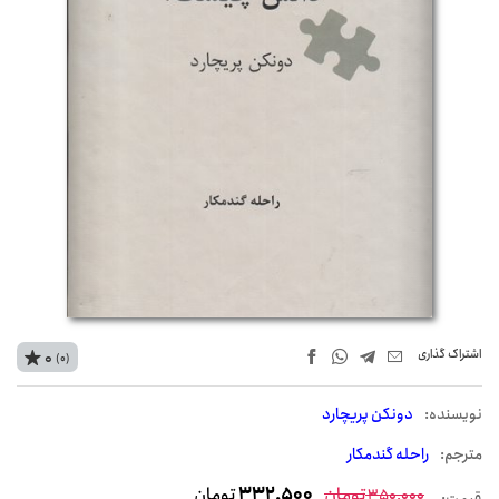
اشتراک‌ گذاری
0
(0)
نويسنده:
دونکن پریچارد
مترجم:
راحله گندمکار
تومان
332,500
تومان
350,000