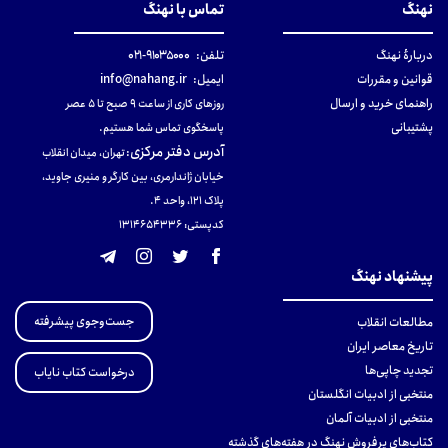
نهنگ
تماس با نهنگ
دربارهٔ نهنگ
تلفن:
۹۱۰۳۵۰۰۰-۰۲۱
قوانین و مقررات
ایمیل:
info@nahang.ir
راهنمای خرید و ارسال
روزهای کاری از ساعت ۹ صبح تا ۵ عصر
پشتیبانی
پاسخگوی تماس شما هستیم.
آدرس دفتر مرکزی
:
تهران، میدان انقلاب
خیابان ژاندارمری، بین کارگر و منیری جاوید،
پلاک 121، واحد ۴.
کدپستی: 131465433۶
پیشنهاد نهنگ
جست‌وجوی پیشرفته
مطالعات انقلاب
تاریخ معاصر ایران
تجدید چاپی‌ها
درخواست کتاب نایاب
منتخبی از ادبیات انگلستان
منتخبی از ادبیات آلمان
کتاب‌های پرفروش نهنگ در هفته‌های گذشته