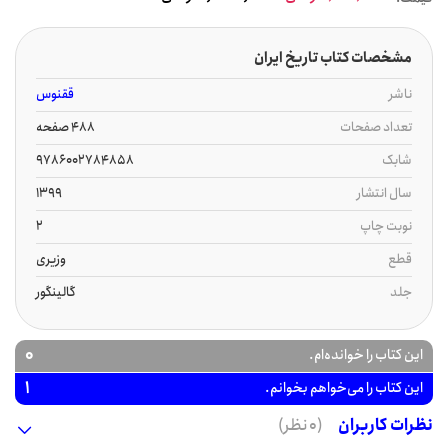
مشخصات کتاب تاریخ ایران
ناشر
ققنوس
تعداد صفحات
488 صفحه
شابک
9786002784858
سال انتشار
1399
نوبت چاپ
2
قطع
وزیری
جلد
گالینگور
0
این کتاب را خوانده‌ام.
1
این کتاب را می‌خواهم بخوانم.
نظرات کاربران
(0 نظر)