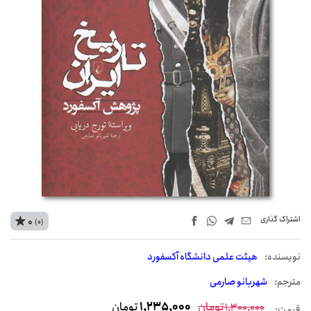
اشتراک‌ گذاری
0
(0)
نويسنده:
هیئت علمی دانشگاه آکسفورد
مترجم:
شهربانو صارمی
تومان
1,235,000
تومان
1,300,000
قیمت: