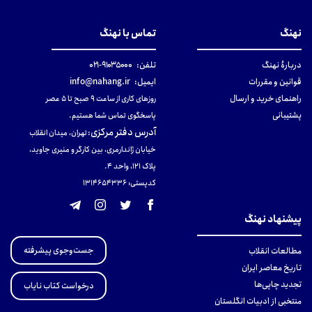
نهنگ
تماس با نهنگ
دربارهٔ نهنگ
تلفن:
۹۱۰۳۵۰۰۰-۰۲۱
قوانین و مقررات
ایمیل:
info@nahang.ir
راهنمای خرید و ارسال
روزهای کاری از ساعت ۹ صبح تا ۵ عصر
پشتیبانی
پاسخگوی تماس شما هستیم.
آدرس دفتر مرکزی
:
تهران، میدان انقلاب
خیابان ژاندارمری، بین کارگر و منیری جاوید،
پلاک 121، واحد ۴.
کدپستی: 131465433۶
پیشنهاد نهنگ
جست‌وجوی پیشرفته
مطالعات انقلاب
تاریخ معاصر ایران
تجدید چاپی‌ها
درخواست کتاب نایاب
منتخبی از ادبیات انگلستان