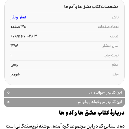
مشخصات کتاب عشق ها و آدم ها
ناشر
نقش و نگار
تعداد صفحات
135 صفحه
شابک
9789647002813
سال انتشار
1394
نوبت چاپ
1
قطع
رقعی
جلد
شومیز
0
این کتاب را خوانده‌ام.
0
این کتاب را می‌خواهم بخوانم.
دربارۀ کتاب عشق ها و آدم ها
ده داستانی که در این مجموعه گرد آمده، نوشته نویسندگانی است