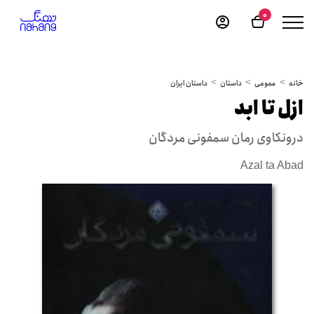
0
خانه
عمومی
داستان
داستان ایران
ازل تا ابد
درون‍ک‍اوی رم‍ان س‍م‍ف‍ون‍ی م‍ردگ‍ان
Azal ta Abad