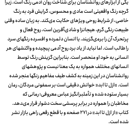
یکى از ابزارهاى روان‏شناسان براى شناخت روان آدمى رنگ است‏. زیرا
گرچه رنگ واقعیتى است مادى و محسوس، گرایش فرد به رنگ
خاصى، از شرایط روحى ویژه‏اى حکایت مى‏کند. به زبان ساده وقتى
طبیعت رنگى گرم، هیجان‏زا و شادى‏آفرین است، روح فعال و
پرتحرک آن را برمى‏گزیند. یا انسان دل‏مرده و افسرده رنگ‏هاى سرد
را طالب‏ است‏. اما نباید از یاد برد روح آدمى پیچیده و واکنش‏هاى هر
انسانى به خود او منحصر است‏. بنابراین گزینش رنگ توسط
انسانهای مختلف همواره به یک معنا نیست و پژوهشهای
روانشناسان در این زمینه به کشف طیف مفاهیم رنگها منجر شده
است. »ازل تا ابد« خوانش دقیقى است بر سمفونى مردگان، رمان
بسیار ستوده شده و تأمل‏برانگیز عباس معروفى؛ رمانى که‏
مخاطبان را همواره در برابر پرسشى سخت دشوار قرار مى‏دهد.
کتاب «از ازل تا ابد» در ٢٧١ صفحه و با قطع رقعی راهی بازار نشر
شده است.