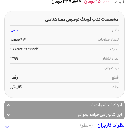
تومان
427,500
تومان
450,000
قیمت:
مشخصات کتاب فرهنگ توصیفی معنا شناسی
ناشر
علمی
تعداد صفحات
414 صفحه
شابک
9789644044663
سال انتشار
1399
نوبت چاپ
1
قطع
رقعی
جلد
گالینگور
0
این کتاب را خوانده‌ام.
0
این کتاب را می‌خواهم بخوانم.
نظرات کاربران
(0 نظر)