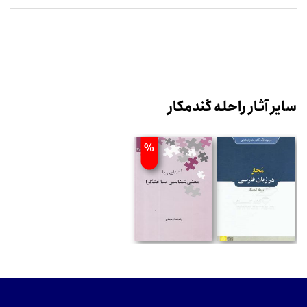
سایر آثار راحله گندمکار
%