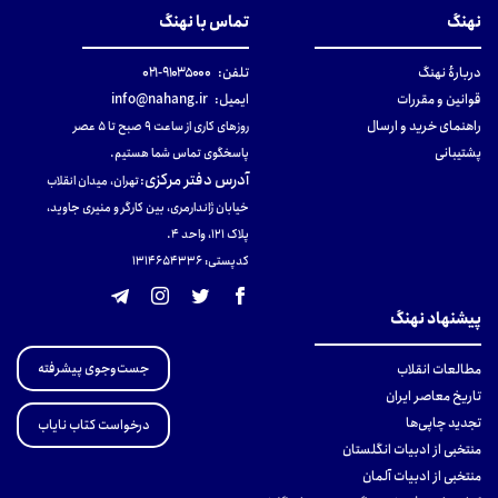
نهنگ
تماس با نهنگ
دربارهٔ نهنگ
تلفن:
۹۱۰۳۵۰۰۰-۰۲۱
قوانین و مقررات
ایمیل:
info@nahang.ir
راهنمای خرید و ارسال
روزهای کاری از ساعت ۹ صبح تا ۵ عصر
پشتیبانی
پاسخگوی تماس شما هستیم.
آدرس دفتر مرکزی
:
تهران، میدان انقلاب
خیابان ژاندارمری، بین کارگر و منیری جاوید،
پلاک 121، واحد ۴.
کدپستی: 131465433۶
پیشنهاد نهنگ
جست‌وجوی پیشرفته
مطالعات انقلاب
تاریخ معاصر ایران
تجدید چاپی‌ها
درخواست کتاب نایاب
منتخبی از ادبیات انگلستان
منتخبی از ادبیات آلمان