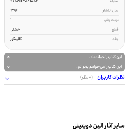
شابک
9786003860582
سال انتشار
1396
نوبت چاپ
1
قطع
خشتی
جلد
گالینگور
0
این کتاب را خوانده‌ام.
0
این کتاب را می‌خواهم بخوانم.
نظرات کاربران
(0 نظر)
سایر آثار الین دوپتینی