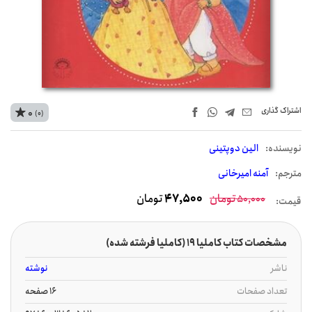
اشتراک‌ گذاری
0
(0)
نويسنده:
الین دوپتینی
مترجم:
آمنه امیرخانی
تومان
47,500
تومان
50,000
قیمت:
مشخصات کتاب کاملیا 19 (کاملیا فرشته شده)
ناشر
نوشته
تعداد صفحات
16 صفحه