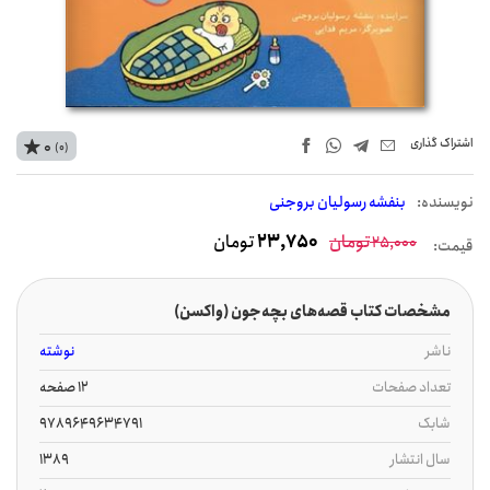
اشتراک‌ گذاری
0
(0)
نويسنده:
بنفشه رسولیان بروجنی
تومان
23,750
تومان
25,000
قیمت:
مشخصات کتاب قصه‌های بچه‌جون (واکسن)
ناشر
نوشته
تعداد صفحات
12 صفحه
شابک
9789649634791
سال انتشار
1389