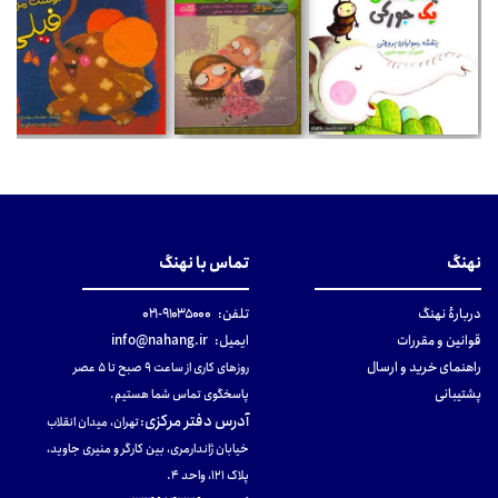
نهنگ
تماس با نهنگ
دربارهٔ نهنگ
تلفن:
۹۱۰۳۵۰۰۰-۰۲۱
قوانین و مقررات
ایمیل:
info@nahang.ir
راهنمای خرید و ارسال
روزهای کاری از ساعت ۹ صبح تا ۵ عصر
پشتیبانی
پاسخگوی تماس شما هستیم.
آدرس دفتر مرکزی
:
تهران، میدان انقلاب
خیابان ژاندارمری، بین کارگر و منیری جاوید،
پلاک 121، واحد ۴.