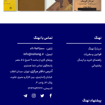
نهنگ
تماس با نهنگ
دربارهٔ نهنگ
تلفن:
۹۱۰۳۵۰۰۰-۰۲۱
قوانین و مقررات
ایمیل:
info@nahang.ir
راهنمای خرید و ارسال
روزهای کاری از ساعت ۹ صبح تا ۵ عصر
پشتیبانی
پاسخگوی تماس شما هستیم.
آدرس دفتر مرکزی
:
تهران، میدان انقلاب
خیابان ژاندارمری، بین کارگر و منیری جاوید،
پلاک 121، واحد ۴.
کدپستی: 131465433۶
پیشنهاد نهنگ