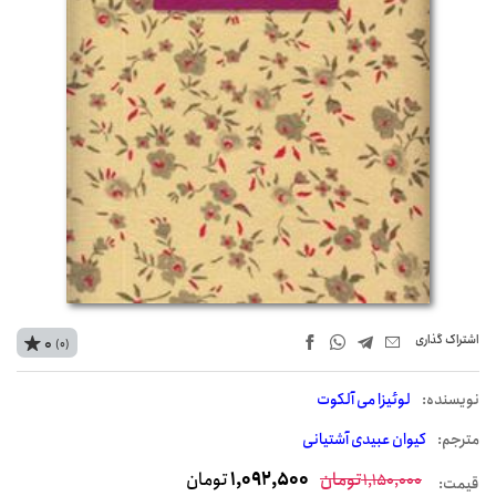
اشتراک‌ گذاری
0
(0)
نويسنده:
لوئیزا می آلکوت
مترجم:
کیوان عبیدی آشتیانی
تومان
1,092,500
تومان
1,150,000
قیمت: