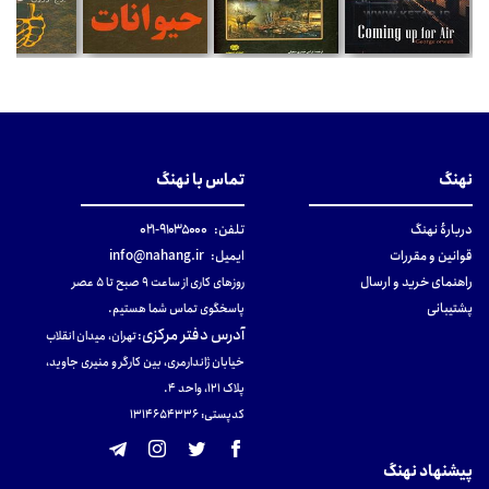
نهنگ
تماس با نهنگ
دربارهٔ نهنگ
تلفن:
۹۱۰۳۵۰۰۰-۰۲۱
قوانین و مقررات
ایمیل:
info@nahang.ir
راهنمای خرید و ارسال
روزهای کاری از ساعت ۹ صبح تا ۵ عصر
پشتیبانی
پاسخگوی تماس شما هستیم.
آدرس دفتر مرکزی
:
تهران، میدان انقلاب
خیابان ژاندارمری، بین کارگر و منیری جاوید،
پلاک 121، واحد ۴.
کدپستی: 131465433۶
پیشنهاد نهنگ