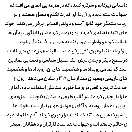
داستانی زیرکانه و سرگرم کننده که در مزرعه یی اتفاق می افتد که
حیوانات ستم دیده ی آن دارای قدرت تکلم و تعقل هستند و بر
ارباب ستمگر خود فایق آمده و دولتی انقلابی برقرار می کنند. خوک
های کثیف تشنه ی قدرت، به ویژه سر کرده شان ناپلئون، به آن ها
خیانت کرده و وادارشان می کند به همان روزگار بندگی خود
بازگردند؛ تنها رهبری تغییر کرده است. البته، «مزرعه ی حیوانات»
در سطح دیگر و جدی ترش، یک تمثیل سیاسی و قصه یی نمادین
است که تمامی رویدادها و شخصیت های آن، رویدادها و شخصیت
های تاریخی روسیه ی بعد از سال 1917 را نشان می دهد. ارول از
حوادث تاریخ واقعی برای ساختن داستانش استفاده برده، اما آن
ها را باز چینی کرده تا در قالب طرحی داستان بگنجاند؛ «مزرعه ی
اربابی» همان روسیه، و آقای «جونز» همان تزار است. خوک ها
بلشویک هایی هستند که انقلاب را رهبری کردند. آدم ها نماد طبقه
ی حاکم جامعه اند و حیوانات هم نماد کارگران و دهقانان. میجر