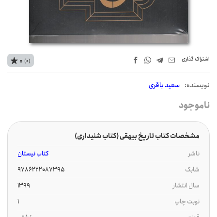
اشتراک‌ گذاری
0
(0)
نويسنده:
سعید باقری
ناموجود
مشخصات کتاب تاریخ بیهقی (کتاب شنیداری)
ناشر
کتاب نیستان
شابک
9786222087395
سال انتشار
1399
نوبت چاپ
1