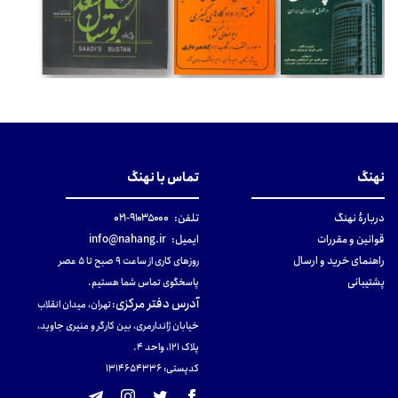
نهنگ
تماس با نهنگ
دربارهٔ نهنگ
تلفن:
۹۱۰۳۵۰۰۰-۰۲۱
قوانین و مقررات
ایمیل:
info@nahang.ir
راهنمای خرید و ارسال
روزهای کاری از ساعت ۹ صبح تا ۵ عصر
پشتیبانی
پاسخگوی تماس شما هستیم.
آدرس دفتر مرکزی
:
تهران، میدان انقلاب
خیابان ژاندارمری، بین کارگر و منیری جاوید،
پلاک 121، واحد ۴.
کدپستی: 131465433۶