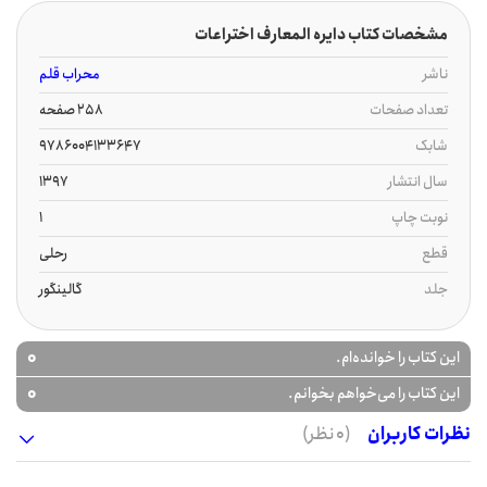
مشخصات کتاب دایره المعارف اختراعات
ناشر
محراب قلم
تعداد صفحات
258 صفحه
شابک
9786004133647
سال انتشار
1397
نوبت چاپ
1
قطع
رحلی
جلد
گالینگور
0
این کتاب را خوانده‌ام.
0
این کتاب را می‌خواهم بخوانم.
نظرات کاربران
(0 نظر)