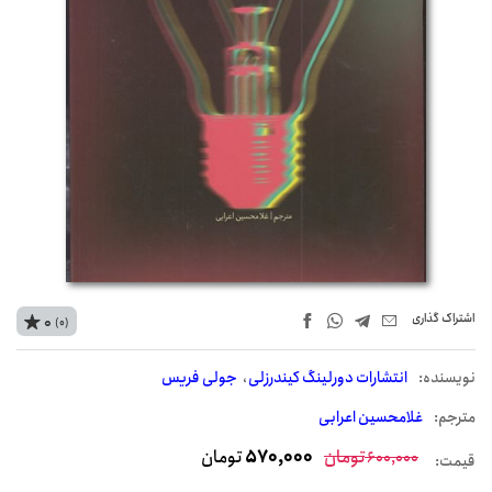
اشتراک‌ گذاری
0
(0)
نويسنده:
انتشارات دورلینگ کیندرزلی
جولی فریس
مترجم:
غلامحسین اعرابی
تومان
570,000
تومان
600,000
قیمت: