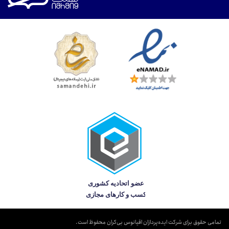
تمامی حقوق برای شرکت ایده‌پردازان اقیانوس بی‌کران محفوظ است.