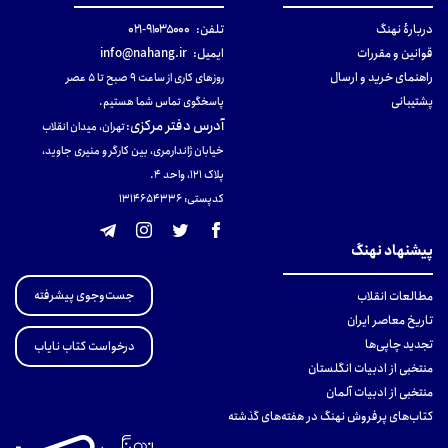
دربارهٔ نهنگ
تلفن:
۹۱۰۳۵۰۰۰-۰۲۱
قوانین و مقررات
ایمیل:
info@nahang.ir
راهنمای خرید و ارسال
روزهای کاری از ساعت ۹ صبح تا ۵ عصر
پشتیبانی
پاسخگوی تماس شما هستیم.
آدرس دفتر مرکزی
:
تهران، میدان انقلاب
خیابان ژاندارمری، بین کارگر و منیری جاوید،
پلاک 121، واحد ۴.
کدپستی: 131465433۶
پیشنهاد نهنگ
جست‌وجوی پیشرفته
مطالعات انقلاب
تاریخ معاصر ایران
تجدید چاپی‌ها
درخواست کتاب نایاب
منتخبی از ادبیات انگلستان
منتخبی از ادبیات آلمان
کتاب‌های پرفروش نهنگ در هفته‌های گذشته