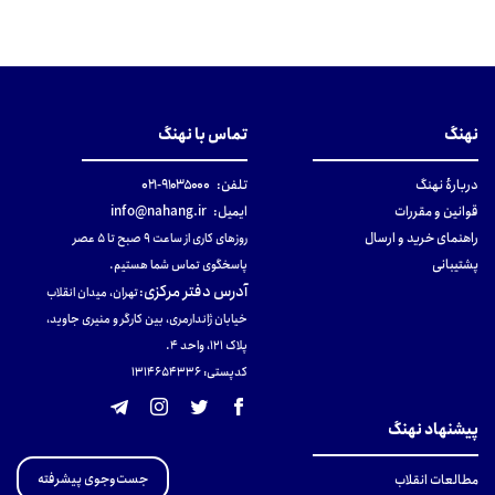
نهنگ
تماس با نهنگ
دربارهٔ نهنگ
تلفن:
۹۱۰۳۵۰۰۰-۰۲۱
قوانین و مقررات
ایمیل:
info@nahang.ir
راهنمای خرید و ارسال
روزهای کاری از ساعت ۹ صبح تا ۵ عصر
پشتیبانی
پاسخگوی تماس شما هستیم.
آدرس دفتر مرکزی
:
تهران، میدان انقلاب
خیابان ژاندارمری، بین کارگر و منیری جاوید،
پلاک 121، واحد ۴.
کدپستی: 131465433۶
پیشنهاد نهنگ
جست‌وجوی پیشرفته
مطالعات انقلاب