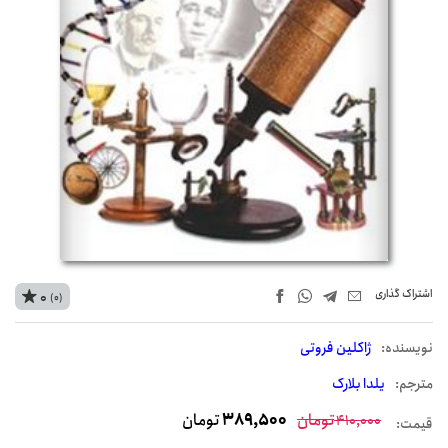
اشتراک‌ گذاری
0
(0)
نويسنده:
ژاکلین فروتی
مترجم:
یلدا بلارک
تومان
389,500
تومان
410,000
قیمت: