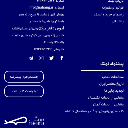
دربارهٔ نهنگ
تلفن:
۹۱۰۳۵۰۰۰-۰۲۱
قوانین و مقررات
ایمیل:
info@nahang.ir
راهنمای خرید و ارسال
روزهای کاری از ساعت ۹ صبح تا ۵ عصر
پشتیبانی
پاسخگوی تماس شما هستیم.
آدرس دفتر مرکزی
:
تهران، میدان انقلاب
خیابان ژاندارمری، بین کارگر و منیری جاوید،
پلاک 121، واحد ۴.
کدپستی: 131465433۶
پیشنهاد نهنگ
جست‌وجوی پیشرفته
مطالعات انقلاب
تاریخ معاصر ایران
تجدید چاپی‌ها
درخواست کتاب نایاب
منتخبی از ادبیات انگلستان
منتخبی از ادبیات آلمان
کتاب‌های پرفروش نهنگ در هفته‌های گذشته