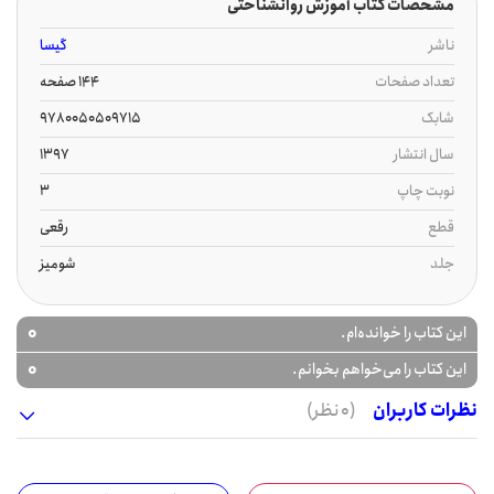
مشخصات کتاب آموزش روانشناختی
ناشر
گیسا
تعداد صفحات
144 صفحه
شابک
9780050509715
سال انتشار
1397
نوبت چاپ
3
قطع
رقعی
جلد
شومیز
0
این کتاب را خوانده‌ام.
0
این کتاب را می‌خواهم بخوانم.
نظرات کاربران
(0 نظر)