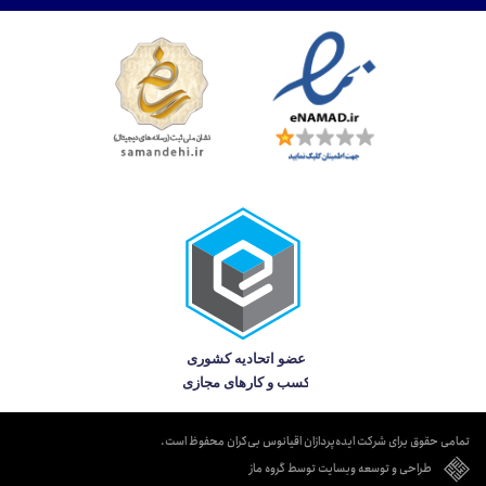
تمامی حقوق برای شرکت ایده‌پردازان اقیانوس بی‌کران محفوظ است.
طراحی و توسعه وبسایت توسط گروه ماز