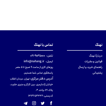
نهنگ
تماس با نهنگ
دربارهٔ نهنگ
تلفن:
۹۱۰۳۵۰۰۰-۰۲۱
قوانین و مقررات
ایمیل:
info@nahang.ir
راهنمای خرید و ارسال
روزهای کاری از ساعت ۹ صبح تا ۵ عصر
پشتیبانی
پاسخگوی تماس شما هستیم.
آدرس دفتر مرکزی
:
تهران، میدان انقلاب
خیابان ژاندارمری، بین کارگر و منیری جاوید،
پلاک 121، واحد ۴.
کدپستی: 131465433۶