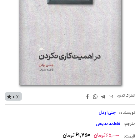
اشتراک‌ گذاری
0
(0)
نويسنده:
جنی اودل
مترجم:
فاطمه مدیحی
تومان
61,750
تومان
65,000
قیمت: